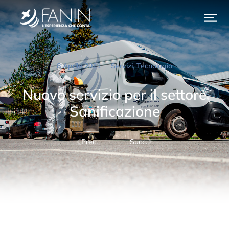
8 Aprile 2021
Servizi
,
Tecnologia
Nuovo servizio per il settore
Sanificazione
Prec.
Succ.